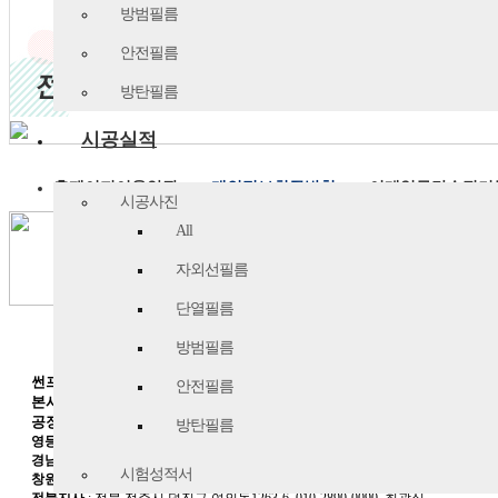
방범필름
안전필름
방탄필름
시공실적
홈페이지이용약관
개인정보취급방침
이메일무단수집거
시공사진
All
자외선필름
단열필름
방범필름
썬프라이드
/
대표이사
:
김창기
,
정혜영
/
사업자등록번호
: 123-34-98874
안전필름
본사
:
경기도 안양시 만안구 안양로
395
번길
28
/
대표전화
: 1566-1602 / F
공장
:
경북 칠곡군 왜관읍 낙산리
681-8
방탄필름
영등포지점
:
서울특별시 영등포구 당산
3
가
562 /
강남지점
:
서울특별시 서초구 
경남지사
:
부산 사하구 장림동
915-1
무지개공단내
/ TEL
051-253-2589
/ FAX 051
시험성적서
창원대리점
:
경남 창원시 진해구 여좌동
131-18, TEL 070-7346-7092
강정희