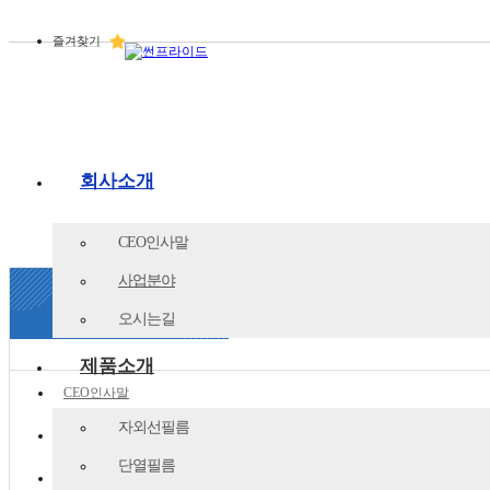
즐겨찾기
회사소개
CEO인사말
사업분야
오시는길
제품소개
CEO인사말
자외선필름
사업분야
단열필름
오시는길