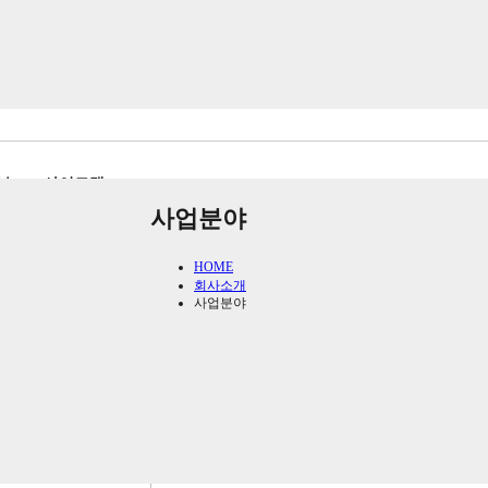
부
사이트맵
사업분야
HOME
회사소개
사업분야
AX 031-469-1602
양재동
84-10
-202-2350