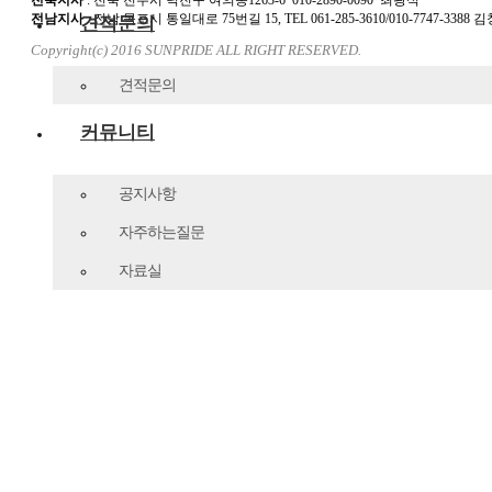
전북지사
:
전북 전주시 덕진구 여의동
1263-6 010-2890-0090
최광식
전남지사
:
전남 목포시 통일대로
75
번길
15, TEL 061-285-3610/010-7747-3388
김
견적문의
Copyright(c) 2016 SUNPRIDE ALL RIGHT RESERVED.
견적문의
커뮤니티
공지사항
자주하는질문
자료실