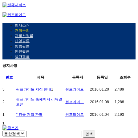
회사소개
견적문의
자외선필름
단열필름
방범필름
안전필름
방탄필름
공지사항
번호
제목
등록자
등록일
조회수
3
썬프라이드 지점 안내
1
썬프라이드
2016.01.20
2,489
썬프라이드 홈페이지 리뉴얼
2
썬프라이드
2016.01.08
1,288
오픈
1
* 전국 견적 환영
썬프라이드
2016.01.04
2,193
1