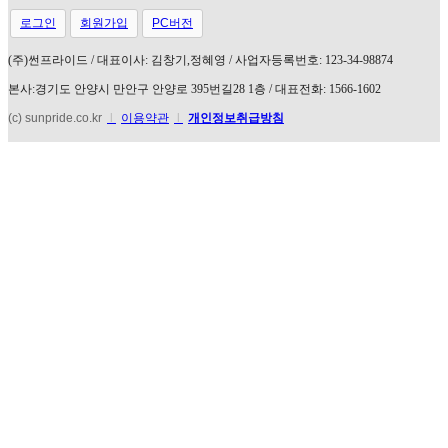
로그인
회원가입
PC버전
(
주
)
썬프라이드
/
대표이사
:
김창기
,
정혜영
/
사업자등록번호
: 123-34-98874
본사
:
경기도 안양시 만안구 안양로
395
번길
28 1
층
/
대표전화
: 1566-1602
(c) sunpride.co.kr
l
이용약관
l
개인정보취급방침