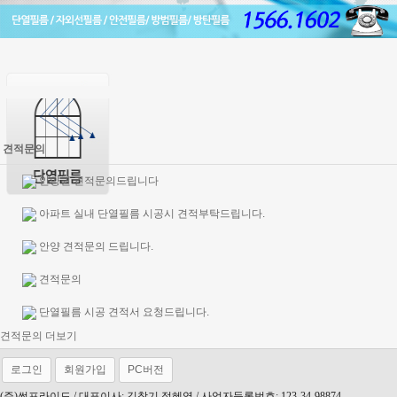
견적문의
안양권 견적문의드립니다
아파트 실내 단열필름 시공시 견적부탁드립니다.
안양 견적문의 드립니다.
견적문의
단열필름 시공 견적서 요청드립니다.
견적문의 더보기
로그인
회원가입
PC버전
(
주
)
썬프라이드
/
대표이사
:
김창기
,
정혜영
/
사업자등록번호
: 123-34-98874