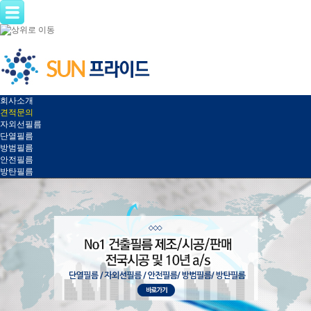
회사소개
견적문의
자외선필름
단열필름
방범필름
안전필름
방탄필름