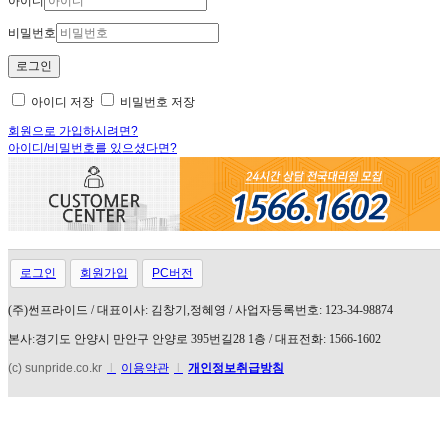
아이디
비밀번호
아이디 저장
비밀번호 저장
회원으로 가입하시려면?
아이디/비밀번호를 있으셨다면?
로그인
회원가입
PC버전
(
주
)
썬프라이드
/
대표이사
:
김창기
,
정혜영
/
사업자등록번호
: 123-34-98874
본사
:
경기도 안양시 만안구 안양로
395
번길
28 1
층
/
대표전화
: 1566-1602
(c) sunpride.co.kr
l
이용약관
l
개인정보취급방침